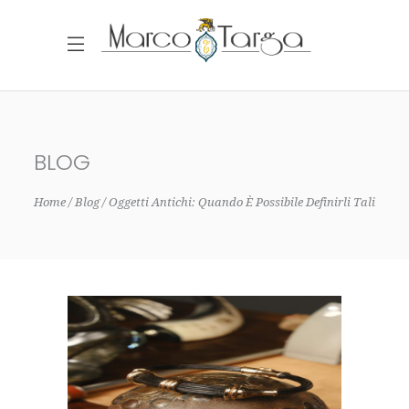
BLOG
Home
Blog
Oggetti Antichi: Quando È Possibile Definirli Tali