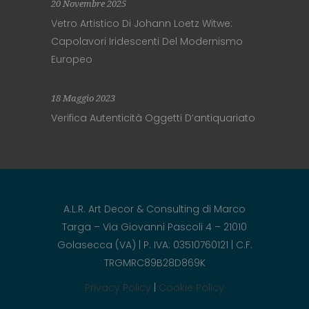
20 Novembre 2025
Vetro Artistico Di Johann Loetz Witwe:
Capolavori Iridescenti Del Modernismo
Europeo
18 Maggio 2023
Verifica Autenticità Oggetti D’antiquariato
A.L.R. Art Decor & Consulting di Marco
Targa – Via Giovanni Pascoli 4 – 21010
Golasecca (VA) | P. IVA: 03510760121 | C.F.
TRGMRC89B28D869K
Privacy Policy
|
Cookie Policy