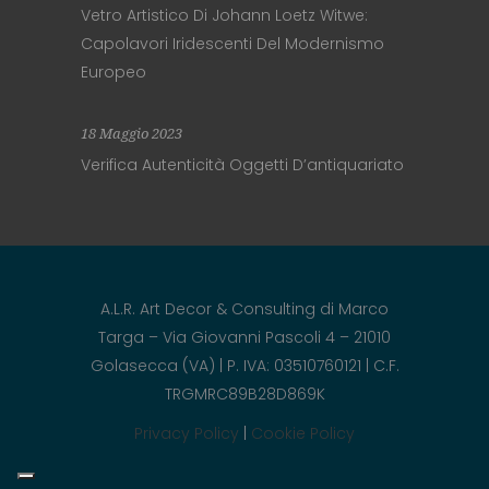
Vetro Artistico Di Johann Loetz Witwe:
Capolavori Iridescenti Del Modernismo
Europeo
18 Maggio 2023
Verifica Autenticità Oggetti D’antiquariato
A.L.R. Art Decor & Consulting di Marco
Targa – Via Giovanni Pascoli 4 – 21010
Golasecca (VA) | P. IVA: 03510760121 | C.F.
TRGMRC89B28D869K
Privacy Policy
|
Cookie Policy