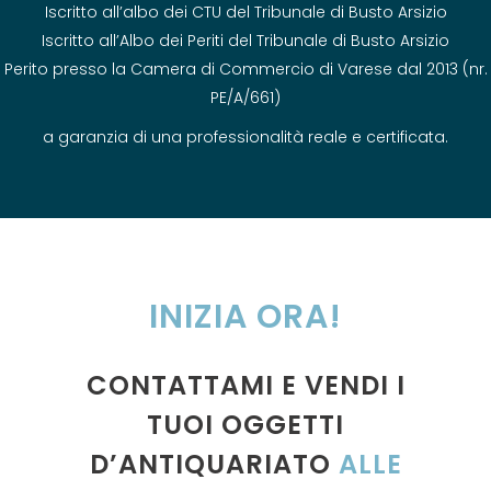
Iscritto all’albo dei CTU del Tribunale di Busto Arsizio
Iscritto all’Albo dei Periti del Tribunale di Busto Arsizio
Perito presso la Camera di Commercio di Varese dal 2013 (nr.
PE/A/661)
a garanzia di una professionalità reale e certificata.
INIZIA ORA!
CONTATTAMI E VENDI I
TUOI OGGETTI
D’ANTIQUARIATO
ALLE