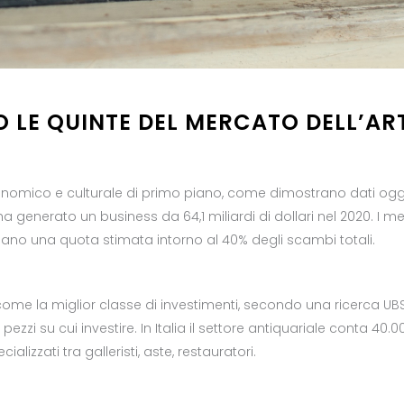
O LE QUINTE DEL MERCATO DELL’AR
nomico e culturale di primo piano, come dimostrano dati oggett
 generato un business da 64,1 miliardi di dollari nel 2020. I merc
iano una quota stimata intorno al 40% degli scambi totali.
e come la miglior classe di investimenti, secondo una ricerca UBS-A
i pezzi su cui investire. In Italia il settore antiquariale conta 40
alizzati tra galleristi, aste, restauratori.