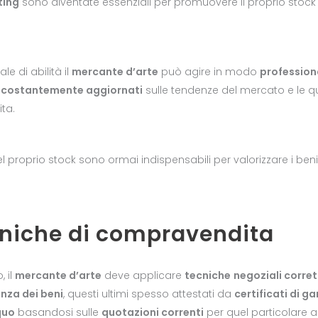
ting
sono diventate essenziali per promuovere il proprio stock
le di abilità il
mercante d’arte
può agire in modo
profession
 costantemente aggiornati
sulle tendenze del mercato e le quo
ita.
l proprio stock sono ormai indispensabili per valorizzare i beni 
cniche di compravendita
 il
mercante d’arte
deve applicare
tecniche
negoziali corre
nza dei beni
, questi ultimi spesso attestati da
certificati di g
quo
basandosi sulle
quotazioni correnti
per quel particolare a