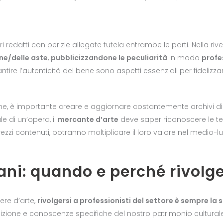
ri redatti con perizie allegate tutela entrambe le parti. Nella ri
ine/delle aste
,
pubblicizzandone le peculiarità
in modo
profe
rantire l’autenticità del bene sono aspetti essenziali per fidelizz
fine, è importante creare e aggiornare costantemente archivi d
le di un’opera, il
mercante d’arte
deve saper riconoscere le te
ezzi contenuti, potranno moltiplicare il loro valore nel medio-
iani: quando e perché rivolge
re d’arte,
rivolgersi a professionisti del settore è sempre la 
izione e conoscenze specifiche del nostro patrimonio culturale