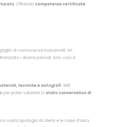
tturato
. Offrendo
competenze certificate
glio di conoscenze trasversali. Un
erizzato i diversi periodi. Solo così è
materiali, tecniche e autografi
. Skill
o
per poter valutare lo
stato conservativo di
a vasta tipologia di clienti e le case d’asta.