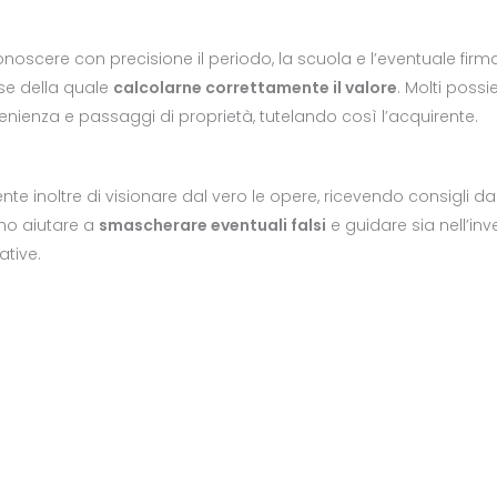
conoscere con precisione il periodo, la scuola e l’eventuale fir
se della quale
calcolarne correttamente il valore
. Molti possi
nienza e passaggi di proprietà, tutelando così l’acquirente.
sente inoltre di visionare dal vero le opere, ricevendo consigli
sono aiutare a
smascherare eventuali falsi
e guidare sia nell’in
ative.