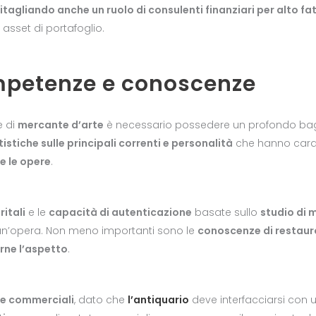
itagliando anche un ruolo di consulenti finanziari per alto fa
 asset di portafoglio.
ompetenze e conoscenze
e di
mercante d’arte
è necessario possedere un profondo baga
istiche sulle principali correnti e personalità
che hanno caratt
e le opere
.
itali
e le
capacità di autenticazione
basate sullo
studio di 
un’opera. Non meno importanti sono le
conoscenze di restaur
rne l’aspetto
.
 e commerciali
, dato che
l’antiquario
deve interfacciarsi con un