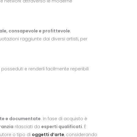
 e network attraverso le moderne
ale, consapevole e profittevole
.
tazioni raggiunte dai diversi artisti, per
posseduti e renderli facilmente reperibili
tte e documentate
. In fase di acquisto è
aranzia
rilasciati da
esperti qualificati
. È
utore o tipo di
oggetti d’arte
, considerando