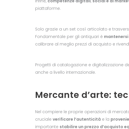
Infine,
competenze digitali
,
social e di marke
piattaforme.
Solo grazie a un set così articolato e trasversa
Fondamentale per gli antiquari è
mantenersi
calibrare al meglio prezzi di acquisto e rivend
Progetti di catalogazione e digitalizzazione de
anche a livello internazionale.
Mercante d’arte: te
Nel compiere le proprie operazioni di mercato,
cruciale
verificare l’autenticità
e la
provenie
importante
stabilire un prezzo d’acquisto e