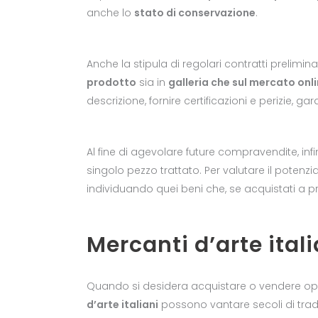
anche lo
stato di conservazione
.
Anche la stipula di regolari contratti prelimina
prodotto
sia in
galleria che sul mercato onl
descrizione, fornire certificazioni e perizie, ga
Al fine di agevolare future compravendite, in
singolo pezzo trattato. Per valutare il potenzia
individuando quei beni che, se acquistati a pr
Mercanti d’arte ital
Quando si desidera acquistare o vendere ope
d’arte italiani
possono vantare secoli di trad