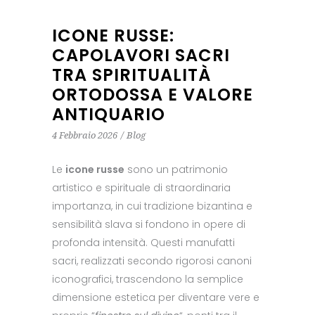
ICONE RUSSE:
CAPOLAVORI SACRI
TRA SPIRITUALITÀ
ORTODOSSA E VALORE
ANTIQUARIO
4 Febbraio 2026
Blog
Le
icone russe
sono un patrimonio
artistico e spirituale di straordinaria
importanza, in cui tradizione bizantina e
sensibilità slava si fondono in opere di
profonda intensità. Questi manufatti
sacri, realizzati secondo rigorosi canoni
iconografici, trascendono la semplice
dimensione estetica per diventare vere e