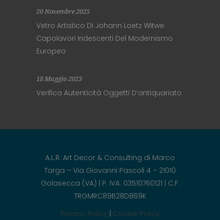
20 Novembre 2025
Vetro Artistico Di Johann Loetz Witwe:
Capolavori Iridescenti Del Modernismo
Europeo
18 Maggio 2023
Verifica Autenticità Oggetti D’antiquariato
A.L.R. Art Decor & Consulting di Marco
Targa – Via Giovanni Pascoli 4 – 21010
Golasecca (VA) | P. IVA: 03510760121 | C.F.
TRGMRC89B28D869K
Privacy Policy
|
Cookie Policy