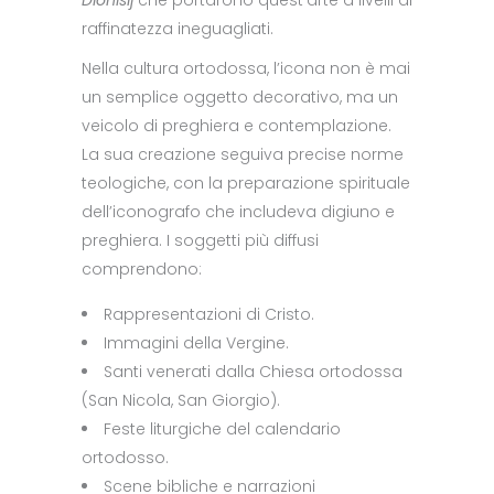
Dionisij
che portarono quest’arte a livelli di
raffinatezza ineguagliati.
Nella cultura ortodossa, l’icona non è mai
un semplice oggetto decorativo, ma un
veicolo di preghiera e contemplazione.
La sua creazione seguiva precise norme
teologiche, con la preparazione spirituale
dell’iconografo che includeva digiuno e
preghiera. I soggetti più diffusi
comprendono:
Rappresentazioni di Cristo.
Immagini della Vergine.
Santi venerati dalla Chiesa ortodossa
(San Nicola, San Giorgio).
Feste liturgiche del calendario
ortodosso.
Scene bibliche e narrazioni