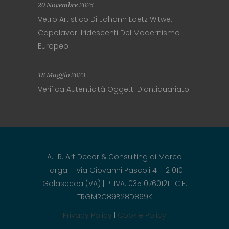
20 Novembre 2025
Vetro Artistico Di Johann Loetz Witwe:
Capolavori Iridescenti Del Modernismo
Europeo
18 Maggio 2023
Verifica Autenticità Oggetti D’antiquariato
A.L.R. Art Decor & Consulting di Marco
Targa – Via Giovanni Pascoli 4 – 21010
Golasecca (VA) | P. IVA: 03510760121 | C.F.
TRGMRC89B28D869K
Privacy Policy
|
Cookie Policy