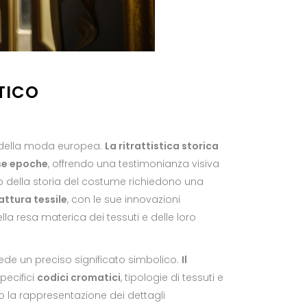
TICO
e della moda europea.
La ritrattistica storica
rse epoche
, offrendo una testimonianza visiva
o della storia del costume richiedono una
ttura tessile
, con le sue innovazioni
ella resa materica dei tessuti e delle loro
ede un preciso significato simbolico.
Il
pecifici
codici cromatici
, tipologie di tessuti e
do la rappresentazione dei dettagli