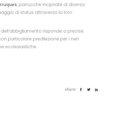
rruques
, parrucche incipriate di diversa
aggio di status attraverso la loro
 dell’abbigliamento risponde a precise
 con particolare predilezione per i neri
che ecclesiastiche.
share: