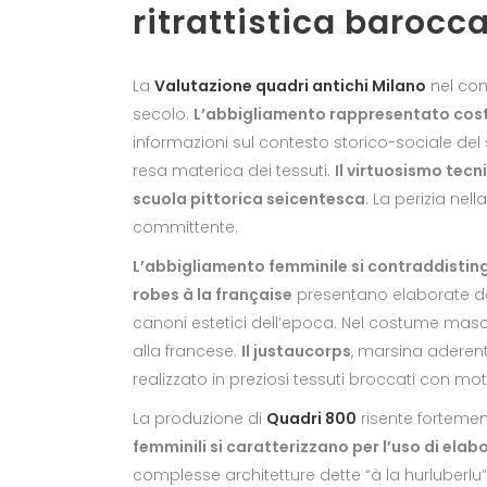
ritrattistica barocc
La
Valutazione quadri antichi Milano
nel con
secolo.
L’abbigliamento rappresentato costi
informazioni sul contesto storico-sociale del 
resa materica dei tessuti.
Il virtuosismo tecn
scuola pittorica seicentesca
. La perizia nel
committente.
L’abbigliamento femminile si contraddisting
robes à la française
presentano elaborate d
canoni estetici dell’epoca. Nel costume masc
alla francese.
Il justaucorps
, marsina aderent
realizzato in preziosi tessuti broccati con motiv
La produzione di
Quadri 800
risente fortement
femminili si caratterizzano per l’uso di ela
complesse architetture dette “à la hurluberlu”