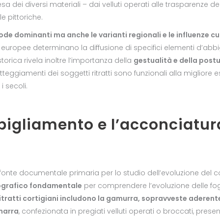
esa dei diversi materiali – dai velluti operati alle trasparenze dei
e pittoriche.
e dominanti ma anche le varianti regionali e le influenze cul
i europee determinano la diffusione di specifici elementi d’
ica storica rivela inoltre l’importanza della
gestualità e della post
tteggiamenti dei soggetti ritratti sono funzionali alla migliore es
 secoli.
bbigliamento e l’acconciatura
onte documentale primaria per lo studio dell’evoluzione del 
onografico fondamentale
per comprendere l’evoluzione delle fo
i ritratti cortigiani includono la gamurra, sopravveste aderen
marra
, confezionata in pregiati velluti operati o broccati, prese