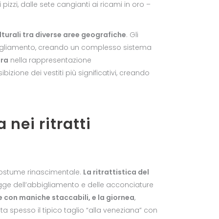
 pizzi, dalle sete cangianti ai ricami in oro –
turali tra diverse aree geografiche
. Gli
abbigliamento, creando un complesso sistema
ura
nella rappresentazione
ibizione dei vestiti più significativi, creando
 nei ritratti
costume rinascimentale.
La ritrattistica del
gge dell’abbigliamento e delle acconciature
te con maniche staccabili, e la giornea
,
nta spesso il tipico taglio “alla veneziana” con