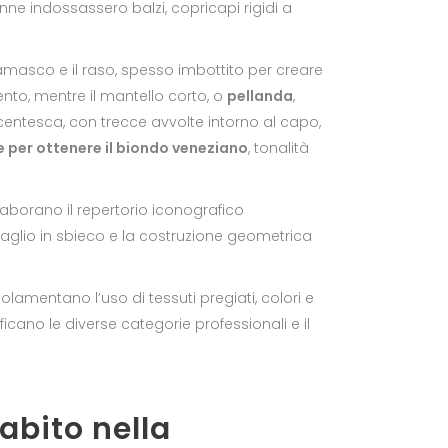
e indossassero balzi, copricapi rigidi a
 damasco e il raso, spesso imbottito per creare
to, mentre il mantello corto, o
pellanda
,
centesca, con trecce avvolte intorno al capo,
e per ottenere il biondo veneziano
, tonalità
 rielaborano il repertorio iconografico
 taglio in sbieco e la costruzione geometrica
golamentano l’uso di tessuti pregiati, colori e
tificano le diverse categorie professionali e il
’abito nella