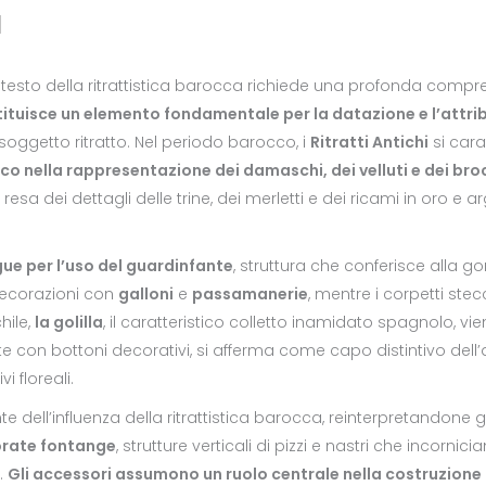
a
testo della ritrattistica barocca richiede una profonda compre
tuisce un elemento fondamentale per la datazione e l’attrib
soggetto ritratto. Nel periodo barocco, i
Ritratti Antichi
si cara
ico nella rappresentazione dei damaschi, dei velluti e dei bro
la resa dei dettagli delle trine, dei merletti e dei ricami in oro e
ue per l’uso del guardinfante
, struttura che conferisce alla 
ecorazioni con
galloni
e
passamanerie
, mentre i corpetti ste
hile,
la golilla
, il caratteristico colletto inamidato spagnolo, v
e con bottoni decorativi, si afferma come capo distintivo dell
i floreali.
e dell’influenza della ritrattistica barocca, reinterpretandone 
borate fontange
, strutture verticali di pizzi e nastri che incornic
.
Gli accessori assumono un ruolo centrale nella costruzione