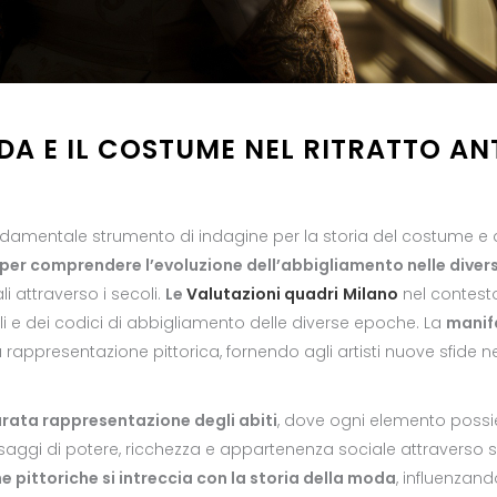
ODA E IL COSTUME NEL RITRATTO AN
ndamentale strumento di indagine per la storia del costume 
er comprendere l’evoluzione dell’abbigliamento nelle dive
i attraverso i secoli.
Le
Valutazioni quadri
Milano
nel contest
i e dei codici di abbigliamento delle diverse epoche. La
manifa
la rappresentazione pittorica, fornendo agli artisti nuove sfide n
ccurata rappresentazione degli abiti
, dove ogni elemento possi
aggi di potere, ricchezza e appartenenza sociale attraverso s
e pittoriche si intreccia con la storia della moda
, influenzan