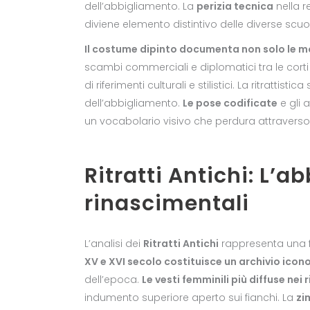
dell’abbigliamento. La
perizia tecnica
nella r
diviene elemento distintivo delle diverse scuol
Il costume dipinto documenta non solo le mod
scambi commerciali e diplomatici tra le cort
di riferimenti culturali e stilistici. La ritrattist
dell’abbigliamento.
Le pose codificate
e gli a
un vocabolario visivo che perdura attraverso i
Ritratti Antichi: L’a
rinascimentali
L’analisi dei
Ritratti Antichi
rappresenta una f
XV e XVI secolo costituisce un archivio ic
dell’epoca.
Le vesti femminili più diffuse ne
indumento superiore aperto sui fianchi. La
zi