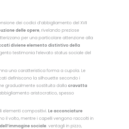
nsione dei codici d’abbigliamento del XVII
uzione delle opere
, rivelando preziose
tterizzano per una particolare attenzione alla
ccati diviene elemento distintivo della
 argento testimonia l’elevato status sociale del
gonna una caratteristica forma a cupola. Le
ccati definiscono la silhouette secondo i
iene gradualmente sostituita dalla
cravatta
’abbigliamento aristocratico, spesso
gli elementi compositivi.
Le acconciature
iano il volto, mentre i capelli vengono raccolti in
 dell’immagine sociale
: ventagli in pizzo,