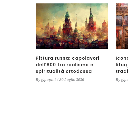
Pittura russa: capolavori
Icon
dell’800 tra realismo e
litur
spiritualità ortodossa
trad
By
g.papini
30 Luglio 2026
By
g.p