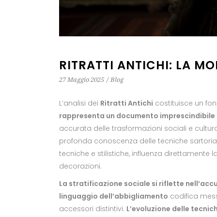
RITRATTI ANTICHI: LA M
27 Maggio 2025
Blog
L’analisi dei
Ritratti Antichi
costituisce un fo
rappresenta un documento imprescindibile p
accurata delle trasformazioni sociali e cultural
profonda conoscenza delle tecniche sartorial
tecniche e stilistiche, influenza direttamente 
decorazioni.
La stratificazione sociale si riflette nell’a
linguaggio dell’abbigliamento
codifica mess
accessori distintivi.
L’evoluzione delle tecnich