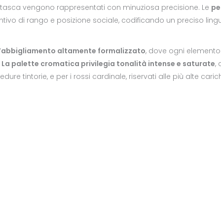
da tasca vengono rappresentati con minuziosa precisione. Le
pe
tivo di rango e posizione sociale, codificando un preciso lingu
’abbigliamento altamente formalizzato
, dove ogni elemento
.
La palette cromatica privilegia tonalità intense e saturate
,
re tintorie, e per i rossi cardinale, riservati alle più alte cari