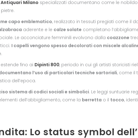
i
Antiquari
Milano
specializzati documentano come le nobildonn
pietre.
 come capo emblematico
, realizzato in tessuti pregiati come il
alzabraca
aderente e le
calze solate
completano l’abbigliamen
ociale. Le acconciature femminili evolvono dalla
coazzone
tre
ticci.
I capelli vengono spesso decolorati con miscele alcalin
e.
i estende fino ai
Dipinti 800
, periodo in cui gli artisti storicisti
documentano l’uso di particolari tecniche sartoriali
, come il
stica dell’epoca.
iso sistema di codici sociali e simbolici
. Le leggi suntuarie re
 elementi dell’abbigliamento, come la
berretta
o il
tocco
, iden
endita: Lo status symbol dell