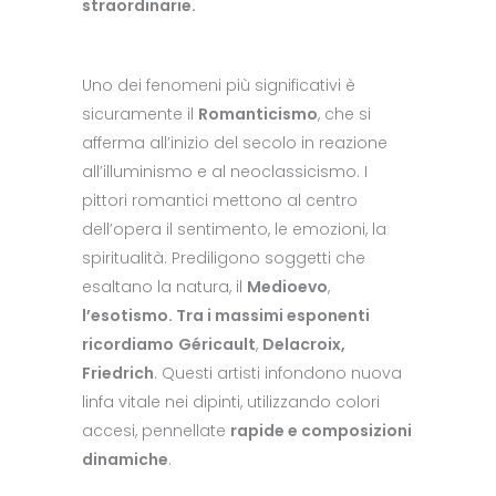
straordinarie.
Uno dei fenomeni più significativi è
sicuramente il
Romanticismo
, che si
afferma all’inizio del secolo in reazione
all’illuminismo e al neoclassicismo. I
pittori romantici mettono al centro
dell’opera il sentimento, le emozioni, la
spiritualità. Prediligono soggetti che
esaltano la natura, il
Medioevo
,
l’esotismo. Tra i massimi esponenti
ricordiamo
Géricault
,
Delacroix,
Friedrich
. Questi artisti infondono nuova
linfa vitale nei dipinti, utilizzando colori
accesi, pennellate
rapide e composizioni
dinamiche
.