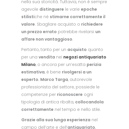
nella sua storicità. Tuttavia, non è sempre
agevole
distinguere
le varie
epoche
stilisti
che né
stimarne correttamente il
valore
. Sbagliare acquisto o
richiedere
un prezzo errato
potrebbe rivelarsi
un
affare non vantaggioso
.
Pertanto, tanto per un
acquisto
quanto
per una
vendita
nei
negozi antiquariato
Milano
, o ancora per un’esatta
perizia
estimativa
, è bene
rivolgersi a un
esperto. Marco Targa
, autorevole
professionista del settore, possiede le
competenze per
riconoscere
ogni
tipologia di antica ribalta,
collocandola
correttamente
nel tempo e nello stile.
Grazie alla sua lunga esperienza
nel
campo dell’arte e dell’
antiquariato
,