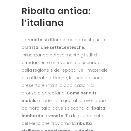
Ribalta antica:
l’italiana
La
ribalta
si diffonde rapidamente nelle
corti
italiane settecentesche
,
influenzando notevolmente gli stili di
arredamento che variano a seconda
della regione e dell’epoca. Se il materiale
più utilizzato è il legno, le linee possono
presentare intarsi o applicazioni di
bronzo o porcellana.
Come per altri
mobili
, i modelli più quotati provengono
dal Nord Italia, dove spiccano la
ribalta
lombarda
e
veneta
. Tra le più pregiate
del Meridione, troviamo la
ribalta
siciliana
e
napoletana.
La
ribalta