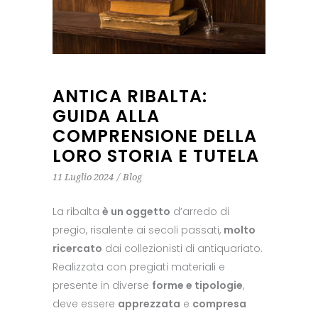
ANTICA RIBALTA:
GUIDA ALLA
COMPRENSIONE DELLA
LORO STORIA E TUTELA
11 Luglio 2024
Blog
La ribalta
è un oggetto
d’arredo di
pregio, risalente ai secoli passati,
molto
ricercato
dai collezionisti di antiquariato.
Realizzata con pregiati materiali e
presente in diverse
forme e tipologie
,
deve essere
apprezzata
e
compresa