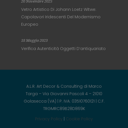
20 Novembre 2025
Vetro Artistico Di Johann Loetz Witwe:
Capolavori Iridescenti Del Modernismo
Europeo
18 Maggio 2023
Verifica Autenticità Oggetti D’antiquariato
A.L.R. Art Decor & Consulting di Marco
Targa – Via Giovanni Pascoli 4 – 21010
Golasecca (VA) | P. IVA: 03510760121 | C.F.
TRGMRC89B28D869K
Privacy Policy
|
Cookie Policy